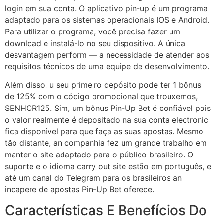
login em sua conta. O aplicativo pin-up é um programa
adaptado para os sistemas operacionais IOS e Android.
Para utilizar o programa, você precisa fazer um
download e instalá-lo no seu dispositivo. A única
desvantagem perform — a necessidade de atender aos
requisitos técnicos de uma equipe de desenvolvimento.
Além disso, u seu primeiro depósito pode ter 1 bônus
de 125% com o código promocional que trouxemos,
SENHOR125. Sim, um bônus Pin-Up Bet é confiável pois
o valor realmente é depositado na sua conta electronic
fica disponível para que faça as suas apostas. Mesmo
tão distante, an companhia fez um grande trabalho em
manter o site adaptado para o público brasileiro. O
suporte e o idioma carry out site estão em português, e
até um canal do Telegram para os brasileiros an
incapere de apostas Pin-Up Bet oferece.
Características E Benefícios Do