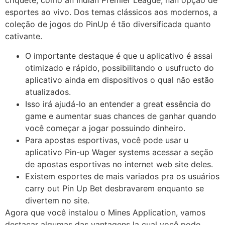
críquete, como an Indian Premier League, nan opção de
esportes ao vivo. Dos temas clássicos aos modernos, a
coleção de jogos do PinUp é tão diversificada quanto
cativante.
O importante destaque é que u aplicativo é assai
otimizado e rápido, possibilitando o usufructo do
aplicativo ainda em dispositivos o qual não estão
atualizados.
Isso irá ajudá-lo an entender a great essência do
game e aumentar suas chances de ganhar quando
você começar a jogar possuindo dinheiro.
Para apostas esportivas, você pode usar u
aplicativo Pin-up Wager systems acessar a seção
de apostas esportivas no internet web site deles.
Existem esportes de mais variados pra os usuários
carry out Pin Up Bet desbravarem enquanto se
divertem no site.
Agora que você instalou o Mines Application, vamos
destacar algumas das vantagens la cual você pode