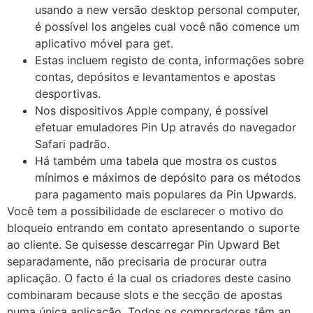
usando a new versão desktop personal computer,
é possível los angeles cual você não comence um
aplicativo móvel para get.
Estas incluem registo de conta, informações sobre
contas, depósitos e levantamentos e apostas
desportivas.
Nos dispositivos Apple company, é possível
efetuar emuladores Pin Up através do navegador
Safari padrão.
Há também uma tabela que mostra os custos
mínimos e máximos de depósito para os métodos
para pagamento mais populares da Pin Upwards.
Você tem a possibilidade de esclarecer o motivo do
bloqueio entrando em contato apresentando o suporte
ao cliente. Se quisesse descarregar Pin Upward Bet
separadamente, não precisaria de procurar outra
aplicação. O facto é la cual os criadores deste casino
combinaram because slots e the secção de apostas
numa única aplicação. Todos os compradores têm an