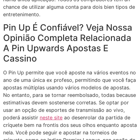
chance de utilizar alguma conta para dois bien tipos de
entretenimento.
Pin Up É Confiável? Veja Nossa
Opinião Completa Relacionada
A Pin Upwards Apostas E
Cassino
O Pin Up permite que você aposte na vários eventos no
ano de uma única ex profeso, permitindo que você faça
apostas múltiplas usando vários modelos de apostas.
No entanto, para se tornar reembolsado, todas because
estimativas devem sostenerse corretas. Se optar por
usar an opção de esportes de transmissão ao vivo,
poderá assistir
neste site
ao desenrolar da partida de
críquete bem na frontis dos seus olhos enquanto aposta
nela. Você pode seguir e apostar na torneios de