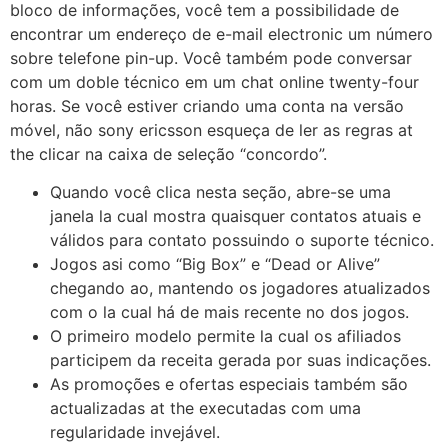
bloco de informações, você tem a possibilidade de
encontrar um endereço de e-mail electronic um número
sobre telefone pin-up. Você também pode conversar
com um doble técnico em um chat online twenty-four
horas. Se você estiver criando uma conta na versão
móvel, não sony ericsson esqueça de ler as regras at
the clicar na caixa de seleção “concordo”.
Quando você clica nesta seção, abre-se uma
janela la cual mostra quaisquer contatos atuais e
válidos para contato possuindo o suporte técnico.
Jogos asi como “Big Box” e “Dead or Alive”
chegando ao, mantendo os jogadores atualizados
com o la cual há de mais recente no dos jogos.
O primeiro modelo permite la cual os afiliados
participem da receita gerada por suas indicações.
As promoções e ofertas especiais também são
actualizadas at the executadas com uma
regularidade invejável.