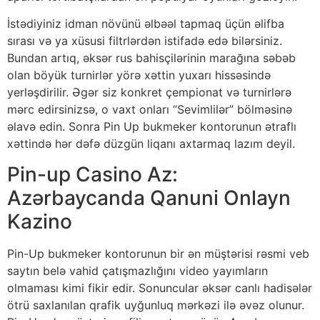
İstədiyiniz idman növünü əlbəəl tapmaq üçün əlifba
sırası və ya xüsusi filtrlərdən istifadə edə bilərsiniz.
Bundan artıq, əksər rus bahisçilərinin marağına səbəb
olan böyük turnirlər yörə xəttin yuxarı hissəsində
yerləşdirilir. Əgər siz konkret çempionat və turnirlərə
mərc edirsinizsə, o vaxt onları “Sevimlilər” bölməsinə
əlavə edin. Sonra Pin Up bukmeker kontorunun ətraflı
xəttində hər dəfə düzgün liqanı axtarmaq lazım deyil.
Pin-up Casino Az:
Azərbaycanda Qanuni Onlayn
Kazino
Pin-Up bukmeker kontorunun bir ən müştərisi rəsmi veb
saytın belə vahid çatışmazlığını video yayımların
olmaması kimi fikir edir. Sonuncular əksər canlı hadisələr
ötrü saxlanılan qrafik uyğunluq mərkəzi ilə əvəz olunur.