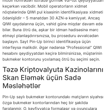
mobil nömrədən istifadə görmək vur-tut qeydiyyatdan
keçərkən vacibdir. Mobil operatorların xidmət
nöqtələrində QIWI pul kisəsinin identifikasiyası xidməti
ödənişlidir – 5 manatdan 30 AZN-ə kəmiyyət. Ancaq
QIWI qaydalarına üçün, vahid günə miqdar davam edə
bilər. Buna ötrü də, aşkar bir idman hadisəsinə mərc
etməyi planlaşdırırsınızsa, bu proseduru əvvəlcədən
başlayın. Sayt Pin-Up birinci identifikasiya üçün
interfeysə malikdir. Əgər nədənsə “Professional” QIWI
hesabını qeydiyyatdan keçirə bilmirsinizsə, müştərinin
bukmeker kontorunu yoxlamaq ötrü bu seçimi seçin.
Təzə Kriptovalyuta Kazinolarını
Skan Eləmək üçün Sadə
Məsləhətlər
Pin-Up saylı bukmeker kontorundakı matçların siyahısı
özgə bukmeker kontorlarından heç bir şəkildə
fərqlənmir. O, keyfiyyətcə formalaşır və oyunçulara