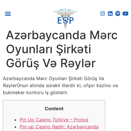
Azərbaycanda Mərc
Oyunları Şirkəti
Görüş Və Rəylər
Azərbaycanda Mərc Oyunları Şirkəti Görüş Və
Rəylər
Onun altında sürəkli illərdir ki, ofşor kazino və
bukmeker kontoru iş göstərir.
Content
Pin Up Casino Türkiye – Proloq
Pin-up Casino Nadir: Azərbaycanda