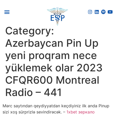
Category:
Azerbaycan Pin Up
yeni proqram nece
yüklemek olar 2023
CFQR600 Montreal
Radio – 441
Mərc saytından qeydiyyatdan keçdiyiniz ilk anda Pinup
sizi xoş sürprizlə sevindirəcək. –
1xbet зеркало