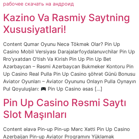
рабочее скачать на андроид
Kazino Va Rasmiy Saytning
Xususiyatlari!
Content Qumar Oyunu Necə Tökmək Olar? Pin Up
Casino Mobil Versiyası Darajalarfoydalanuvchilar Pin Up
Rro’yxatdan O’tish Va Kirish Pin Up Pin Up Bet
Azərbaycan – Rəsmi Azerbaycan Bukmeker Kontoru Pin
Up Casino Real Pulla Pin Up Casino şöhrət Günü Bonusu
Aviator Oyunları – Aviator Oyununu Onlayn Pulla Oynayın
Pul Qoyuluşları:
Pin Up Casino əsas […]
Pin Up Casino Rəsmi Saytı
Slot Maşınları
Content əlavə Pin-up Pin-up Mərc Xətti Pin Up Casino
Azerbaijan Pin-up Aviator Proqramını Yükləmək