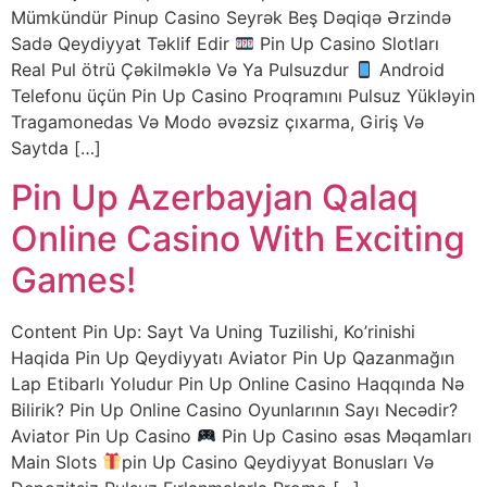
Mümkündür Pinup Casino Seyrək Beş Dəqiqə Ərzində
Sadə Qeydiyyat Təklif Edir
Pin Up Casino Slotları
Real Pul ötrü Çəkilməklə Və Ya Pulsuzdur
Android
Telefonu üçün Pin Up Casino Proqramını Pulsuz Yükləyin
Tragamonedas Və Modo əvəzsiz çıxarma, Giriş Və
Saytda […]
Pin Up Azerbayjan Qalaq
Online Casino With Exciting
Games!
Content Pin Up: Sayt Va Uning Tuzilishi, Ko’rinishi
Haqida Pin Up Qeydiyyatı Aviator Pin Up Qazanmağın
Lap Etibarlı Yoludur Pin Up Online Casino Haqqında Nə
Bilirik? Pin Up Online Casino Oyunlarının Sayı Necədir?
Aviator Pin Up Casino
Pin Up Casino əsas Məqamları
Main Slots
pin Up Casino Qeydiyyat Bonusları Və