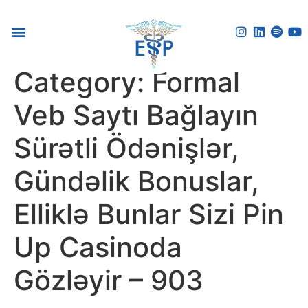
Voice Reflection Guide
Category:
Formal
Veb Saytı Bağlayın️
Sürətli Ödənişlər,
Gündəlik Bonuslar,
Elliklə Bunlar Sizi Pin
Up Casinoda
Gözləyir – 903