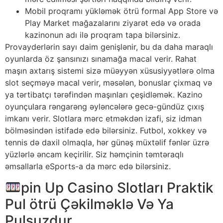
Mobil proqramı yükləmək ötrü formal App Store və
Play Market mağazalarını ziyarət edə və orada
kazinonun adı ilə proqram tapa bilərsiniz.
Provayderlərin sayı daim genişlənir, bu da daha maraqlı
oyunlarda öz şansınızı sınamağa macal verir. Rahat
maşın axtarış sistemi sizə müəyyən xüsusiyyətlərə olma
slot seçməyə macal verir, məsələn, bonuslar çixmaq və
ya tərtibatçı tərəfindən maşınları çeşidləmək. Kazino
oyunçulara rəngarəng əyləncələrə gecə-gündüz çıxış
imkanı verir. Slotlara mərc etməkdən izafi, siz idman
bölməsindən istifadə edə bilərsiniz. Futbol, xokkey və
tennis də daxil olmaqla, hər günəş müxtəlif fənlər üzrə
yüzlərlə əncam keçirilir. Siz həmçinin təmtəraqlı
əmsallarla eSports-a da mərc edə bilərsiniz.
pin Up Casino Slotları Praktik
Pul ötrü Çəkilməklə Və Ya
Pulsuzdur