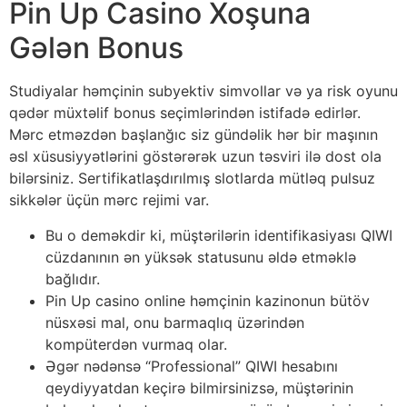
Pin Up Casino Xoşuna
Gələn Bonus
Studiyalar həmçinin subyektiv simvollar və ya risk oyunu
qədər müxtəlif bonus seçimlərindən istifadə edirlər.
Mərc etməzdən başlanğıc siz gündəlik hər bir maşının
əsl xüsusiyyətlərini göstərərək uzun təsviri ilə dost ola
bilərsiniz. Sertifikatlaşdırılmış slotlarda mütləq pulsuz
sikkələr üçün mərc rejimi var.
Bu o deməkdir ki, müştərilərin identifikasiyası QIWI
cüzdanının ən yüksək statusunu əldə etməklə
bağlıdır.
Pin Up casino online həmçinin kazinonun bütöv
nüsxəsi mal, onu barmaqlıq üzərindən
kompüterdən vurmaq olar.
Əgər nədənsə “Professional” QIWI hesabını
qeydiyyatdan keçirə bilmirsinizsə, müştərinin