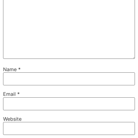
Name
*
Email
*
Website