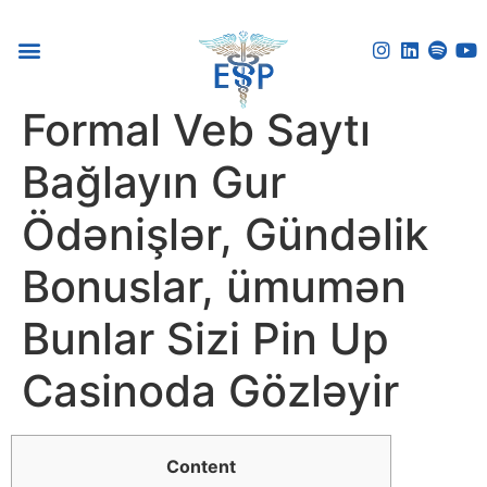
Formal Veb Saytı
Bağlayın️ Gur
Ödənişlər, Gündəlik
Bonuslar, ümumən
Bunlar Sizi Pin Up
Casinoda Gözləyir
Content