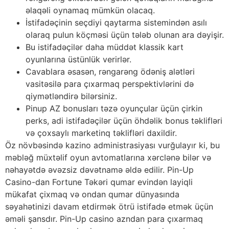
əlaqəli oynamaq mümkün olacaq.
İstifadəçinin seçdiyi qaytarma sistemindən asılı
olaraq pulun köçməsi üçün tələb olunan ara dəyişir.
Bu istifadəçilər daha müddət klassik kart
oyunlarına üstünlük verirlər.
Cavablara əsasən, rəngarəng ödəniş alətləri
vasitəsilə para çıxarmaq perspektivlərini də
qiymətləndirə bilərsiniz.
Pinup AZ bonusları təzə oyunçular üçün çirkin
perks, adi istifadəçilər üçün öhdəlik bonus təklifləri
və çoxsaylı marketinq təklifləri daxildir.
Öz növbəsində kazino administrasiyası vurğulayır ki, bu
məbləğ müxtəlif oyun avtomatlarına xərclənə bilər və
nəhayətdə əvəzsiz dəvətnamə əldə edilir. Pin-Up
Casino-dan Fortune Təkəri qumar evindən layiqli
mükafat çixmaq və ondan qumar dünyasında
səyahətinizi davam etdirmək ötrü istifadə etmək üçün
əməli şansdır. Pin-Up casino azndan para çıxarmaq