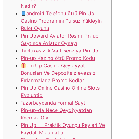
Nədir?
android Telefonu ötrü Pin Up
Casino Proqramını Pulsuz Yükləyin
Rulet Oyunu
Pin Upward Aviator Rəsmi Pin-up
Saytında Aviator Oynayı
Təhlükəsizlik Və Lisenziya Pin Up
Pin-up Kazino ötrü Promo Kodu
pin Up Casino Qeydiyyat
Bonusları Və Depozitsiz əvəzsiz
Fırlanmalarla Promo Kodlar
Pin Up Online Casino Online Slots
Evaluatio
“azərbaycanda Formal Sayt
Pin-up-da Necə Qeydiyyatdan
Keçmək Olar
Pin Up — Praktik Oyunçu Rəyləri Və
Faydalı Məlumatlar