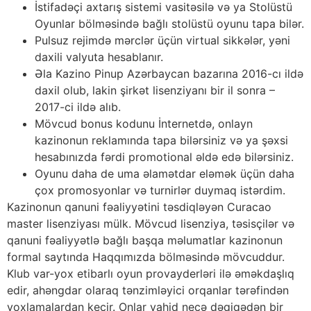
İstifadəçi axtarış sistemi vasitəsilə və ya Stolüstü
Oyunlar bölməsində bağlı stolüstü oyunu tapa bilər.
Pulsuz rejimdə mərclər üçün virtual sikkələr, yəni
daxili valyuta hesablanır.
Əla Kazino Pinup Azərbaycan bazarına 2016-cı ildə
daxil olub, lakin şirkət lisenziyanı bir il sonra –
2017-ci ildə alıb.
Mövcud bonus kodunu İnternetdə, onlayn
kazinonun reklamında tapa bilərsiniz və ya şəxsi
hesabınızda fərdi promotional əldə edə bilərsiniz.
Oyunu daha de uma əlamətdar eləmək üçün daha
çox promosyonlar və turnirlər duymaq istərdim.
Kazinonun qanuni fəaliyyətini təsdiqləyən Curacao
master lisenziyası mülk. Mövcud lisenziya, təsisçilər və
qanuni fəaliyyətlə bağlı başqa məlumatlar kazinonun
formal saytında Haqqımızda bölməsində mövcuddur.
Klub var-yox etibarlı oyun provayderləri ilə əməkdaşlıq
edir, ahəngdar olaraq tənzimləyici orqanlar tərəfindən
yoxlamalardan keçir. Onlar vahid neçə dəqiqədən bir