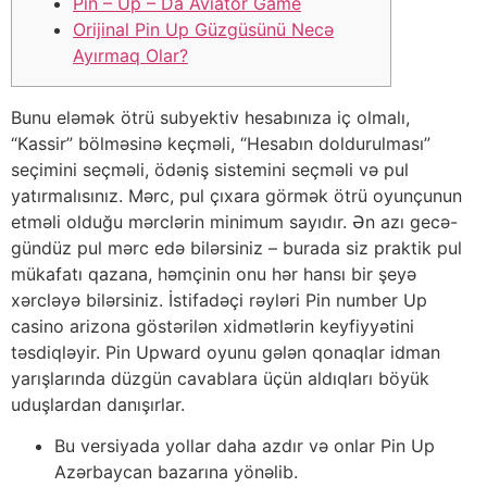
Pin – Up – Da Aviator Game
Orijinal Pin Up Güzgüsünü Necə
Ayırmaq Olar?
Bunu eləmək ötrü subyektiv hesabınıza iç olmalı,
“Kassir” bölməsinə keçməli, “Hesabın doldurulması”
seçimini seçməli, ödəniş sistemini seçməli və pul
yatırmalısınız. Mərc, pul çıxara görmək ötrü oyunçunun
etməli olduğu mərclərin minimum sayıdır. Ən azı gecə-
gündüz pul mərc edə bilərsiniz – burada siz praktik pul
mükafatı qazana, həmçinin onu hər hansı bir şeyə
xərcləyə bilərsiniz. İstifadəçi rəyləri Pin number Up
casino arizona göstərilən xidmətlərin keyfiyyətini
təsdiqləyir. Pin Upward oyunu gələn qonaqlar idman
yarışlarında düzgün cavablara üçün aldıqları böyük
uduşlardan danışırlar.
Bu versiyada yollar daha azdır və onlar Pin Up
Azərbaycan bazarına yönəlib.