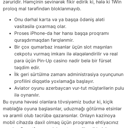
zəruridir. Həmçinin sevinərək fikir edirik ki, hələ ki 1Win
proloq mal tərəfindən bloklanmayıb.
Onu dərhal karta və ya başqa ödəniş aləti
vasitəsilə çıxarmaq olar.
Proses iPhone-da hər hansı başqa proqramı
quraşdırmaqdan fərqlənmir.
Bir çox qumarbaz insanlar üçün slot maşınları
cekpotu vurmaq imkanı ilə əlaqələndirilir və real
para üçün Pin-Up casino nadir belə bir fürsət
təqdim edir.
İlk geri sürtülmə zamanı administrasiya oyunçunun
profilini diqqətlə yoxlamağa başlayır.
Aviator oyunu azerbaycan vur-tut müştərilərin pulu
ilə oynanılır.
Bu oyuna həvəsi olanlara tövsiyəmiz budur ki, kiçik
məbləğlə oyuna başlasınlar, uduzmağı götürmə etsinlər
və aramli olub təcrübə qazansınlar. Onlayn kazinoya
mobil cihazda daxil olmaq üçün proqrama ehtiyacınız