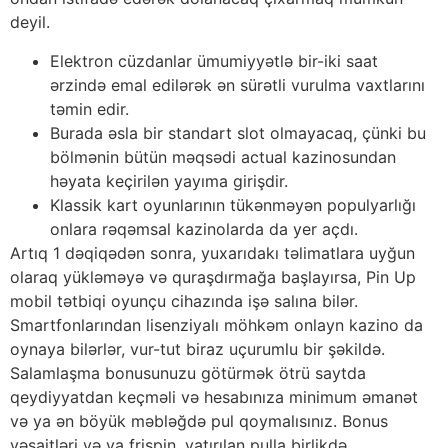
deyil.
Elektron cüzdanlar ümumiyyətlə bir-iki saat
ərzində emal edilərək ən sürətli vurulma vaxtlarını
təmin edir.
Burada əsla bir standart slot olmayacaq, çünki bu
bölmənin bütün məqsədi actual kazinosundan
həyata keçirilən yayıma girişdir.
Klassik kart oyunlarının tükənməyən populyarlığı
onlara rəqəmsal kazinolarda da yer açdı.
Artıq 1 dəqiqədən sonra, yuxarıdakı təlimatlara uyğun
olaraq yükləməyə və quraşdırmağa başlayırsa, Pin Up
mobil tətbiqi oyunçu cihazında işə salına bilər.
Smartfonlarından lisenziyalı möhkəm onlayn kazino da
oynaya bilərlər, vur-tut biraz uçurumlu bir şəkildə.
Salamlaşma bonusunuzu götürmək ötrü saytda
qeydiyyatdan keçməli və hesabınıza minimum əmanət
və ya ən böyük məbləğdə pul qoymalısınız. Bonus
vəsaitləri və ya frispin, yatırılan pulla birlikdə