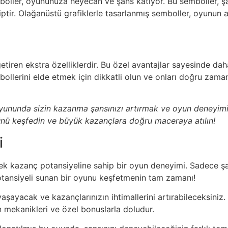
ller, oyununuza heyecan ve şans katıyor. Bu semboller, şan
iptir. Olağanüstü grafiklerle tasarlanmış semboller, oyunun
tiren ekstra özelliklerdir. Bu özel avantajlar sayesinde da
mbollerini elde etmek için dikkatli olun ve onları doğru za
 oyununda sizin kazanma şansınızı artırmak ve oyun deneyimi
cünü keşfedin ve büyük kazançlara doğru maceraya atılın!
i
sek kazanç potansiyeline sahip bir oyun deneyimi. Sadece şa
otansiyeli sunan bir oyunu keşfetmenin tam zamanı!
ayacak ve kazançlarınızın ihtimallerini artırabileceksiniz.
un mekanikleri ve özel bonuslarla doludur.