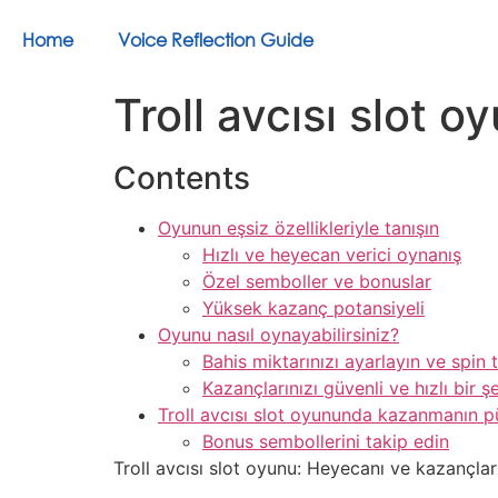
Home
Voice Reflection Guide
Troll avcısı slot 
Contents
Oyunun eşsiz özellikleriyle tanışın
Hızlı ve heyecan verici oynanış
Özel semboller ve bonuslar
Yüksek kazanç potansiyeli
Oyunu nasıl oynayabilirsiniz?
Bahis miktarınızı ayarlayın ve spin
Kazançlarınızı güvenli ve hızlı bir ş
Troll avcısı slot oyununda kazanmanın pü
Bonus sembollerini takip edin
Troll avcısı slot oyunu: Heyecanı ve kazançlar