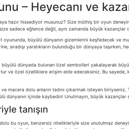
oyunu – Heyecanı ve kaza
a hazır hissediyor musunuz? Size müthiş bir oyun deneyimi ve
n size sadece eğlence değil, aynı zamanda büyük kazançlar d
ot oyununda, büyülü dünyanın gizemlerini keşfedecek ve m
rine, sıradışı yaratıkların bulunduğu bir dünyaya taşırken, h
 büyülü dünyada bulunan özel sembolleri yakalayarak büyük
ur ve özel özelliklere erişim elde edeceksiniz. Bu sayede, k
e macera dolu anların tadını çıkarmak isteyen biriyseniz, 
lü dünyanın içinde kaybedin! Unutmayın, büyük kazançlar si
iyle tanışın
u bu oyun, benzersiz nitelikleriyle size unutulmaz deneyiml