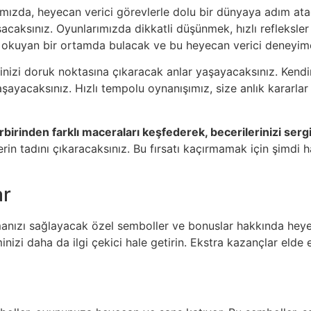
ızda, heyecan verici görevlerle dolu bir dünyaya adım ataca
laşacaksınız. Oyunlarımızda dikkatli düşünmek, hızlı refleksl
an okuyan bir ortamda bulacak ve bu heyecan verici deneyi
ninizi doruk noktasına çıkaracak anlar yaşayacaksınız. Kend
ayacaksınız. Hızlı tempolu oynanışımız, size anlık kararlar
birinden farklı maceraları keşfederek, becerilerinizi serg
in tadını çıkaracaksınız. Bu fırsatı kaçırmamak için şimdi h
ar
zı sağlayacak özel semboller ve bonuslar hakkında heyecan 
nizi daha da ilgi çekici hale getirin. Ekstra kazançlar elde 