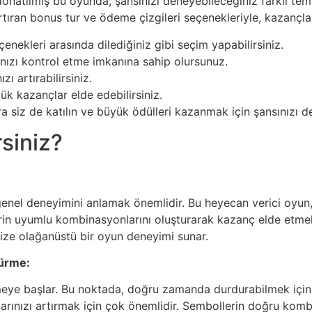
donatılmış bu oyunda, şansınızı deneyebileceğiniz farklı tema
ıran bonus tur ve ödeme çizgileri seçenekleriyle, kazançları
enekleri arasında dilediğiniz gibi seçim yapabilirsiniz.
ınızı kontrol etme imkanına sahip olursunuz.
ı artırabilirsiniz.
yük kazançlar elde edebilirsiniz.
 siz de katılın ve büyük ödülleri kazanmak için şansınızı d
siniz?
l deneyimini anlamak önemlidir. Bu heyecan verici oyun, 
erin uyumlu kombinasyonlarını oluşturarak kazanç elde etmekt
e size olağanüstü bir oyun deneyimi sunar.
dürme:
eye başlar. Bu noktada, doğru zamanda durdurabilmek için 
rınızı artırmak için çok önemlidir. Sembollerin doğru kombi