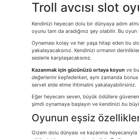
Troll avcısı slot 
Kendinizi heyecan dolu bir dünyaya adım atmay
oyunu tam da aradığınız şey olabilir. Bu oyu
Oynaması kolay ve her yaşa hitap eden bu sl
yakalayacaksınız. Kendinizi ormanın derinlikle
seslerle karşılaşacaksınız.
Kazanmak için gücünüzü ortaya koyun
ve bu
değerlerini keşfederken
, aynı zamanda bonus t
servet elde etme ihtimalini yakalayabilirsiniz.
Eğer heyecanı seven, büyük ödüllere güvenen v
şimdi oynamaya başlayın ve kendinizi bu büyü
Oyunun eşsiz özellikler
Gizem dolu dünyası ve kazanma heyecanıyla dol