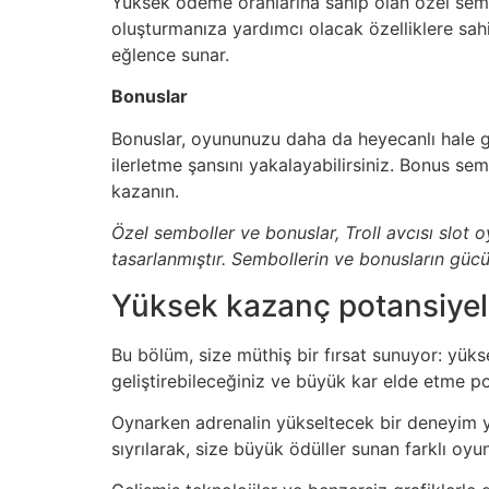
Yüksek ödeme oranlarına sahip olan özel sembo
oluşturmanıza yardımcı olacak özelliklere sah
eğlence sunar.
Bonuslar
Bonuslar, oyununuzu daha da heyecanlı hale ge
ilerletme şansını yakalayabilirsiniz. Bonus se
kazanın.
Özel semboller ve bonuslar, Troll avcısı slot
tasarlanmıştır. Sembollerin ve bonusların gü
Yüksek kazanç potansiyel
Bu bölüm, size müthiş bir fırsat sunuyor: yük
geliştirebileceğiniz ve büyük kar elde etme p
Oynarken adrenalin yükseltecek bir deneyim yaş
sıyrılarak, size büyük ödüller sunan farklı oy