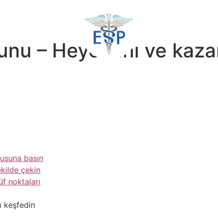
oyunu – Heyecanı ve kaza
 tuşuna basın
ekilde çekin
f noktaları
ı keşfedin