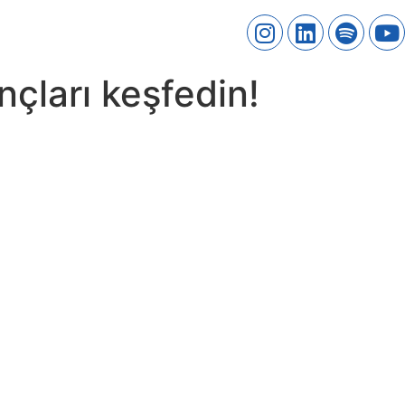
nçları keşfedin!