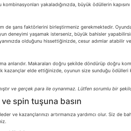
kombinasyonları yakaladığınızda, büyük ödüllerin kapısını a
m de şans faktörlerini birleştirmeniz gerekmektedir. Oyunda
oyun deneyimi yaşamak isterseniz, büyük bahisler yapabilirs
nınızda olduğunu hissettiğinizde, cesur adımlar atabilir ve 
ma anlarıdır. Makaraları doğru şekilde döndürüp doğru komb
k kazançlar elde ettiğinizde, oyunun size sunduğu ödülleri
ıştır ve gerçek para ile oynanmaz. Lütfen sorumlu bir şekil
n ve spin tuşuna basın
der ve kazançlarınızı artırmanıza yardımcı olur. Siz de bahis
iz.