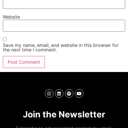
Website
Save my name, email, and website in this browser for
the next time I comment.
Join the Newsletter