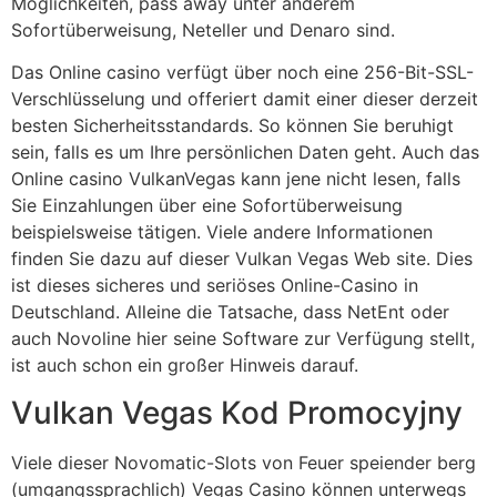
Möglichkeiten, pass away unter anderem
Sofortüberweisung, Neteller und Denaro sind.
Das Online casino verfügt über noch eine 256-Bit-SSL-
Verschlüsselung und offeriert damit einer dieser derzeit
besten Sicherheitsstandards. So können Sie beruhigt
sein, falls es um Ihre persönlichen Daten geht. Auch das
Online casino VulkanVegas kann jene nicht lesen, falls
Sie Einzahlungen über eine Sofortüberweisung
beispielsweise tätigen. Viele andere Informationen
finden Sie dazu auf dieser Vulkan Vegas Web site. Dies
ist dieses sicheres und seriöses Online-Casino in
Deutschland. Alleine die Tatsache, dass NetEnt oder
auch Novoline hier seine Software zur Verfügung stellt,
ist auch schon ein großer Hinweis darauf.
Vulkan Vegas Kod Promocyjny
Viele dieser Novomatic-Slots von Feuer speiender berg
(umgangssprachlich) Vegas Casino können unterwegs