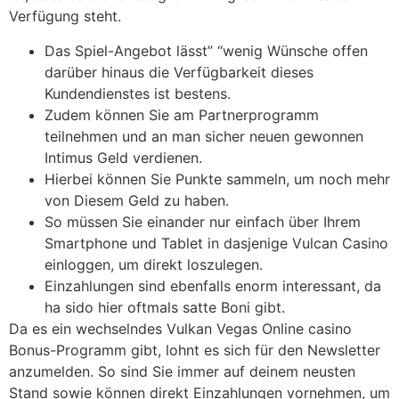
Verfügung steht.
Das Spiel-Angebot lässt” “wenig Wünsche offen
darüber hinaus die Verfügbarkeit dieses
Kundendienstes ist bestens.
Zudem können Sie am Partnerprogramm
teilnehmen und an man sicher neuen gewonnen
Intimus Geld verdienen.
Hierbei können Sie Punkte sammeln, um noch mehr
von Diesem Geld zu haben.
So müssen Sie einander nur einfach über Ihrem
Smartphone und Tablet in dasjenige Vulcan Casino
einloggen, um direkt loszulegen.
Einzahlungen sind ebenfalls enorm interessant, da
ha sido hier oftmals satte Boni gibt.
Da es ein wechselndes Vulkan Vegas Online casino
Bonus-Programm gibt, lohnt es sich für den Newsletter
anzumelden. So sind Sie immer auf deinem neusten
Stand sowie können direkt Einzahlungen vornehmen, um