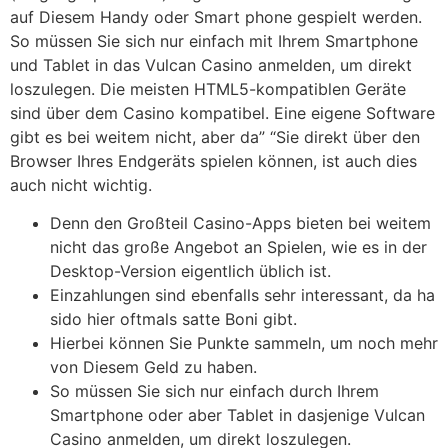
auf Diesem Handy oder Smart phone gespielt werden.
So müssen Sie sich nur einfach mit Ihrem Smartphone
und Tablet in das Vulcan Casino anmelden, um direkt
loszulegen. Die meisten HTML5-kompatiblen Geräte
sind über dem Casino kompatibel. Eine eigene Software
gibt es bei weitem nicht, aber da” “Sie direkt über den
Browser Ihres Endgeräts spielen können, ist auch dies
auch nicht wichtig.
Denn den Großteil Casino-Apps bieten bei weitem
nicht das große Angebot an Spielen, wie es in der
Desktop-Version eigentlich üblich ist.
Einzahlungen sind ebenfalls sehr interessant, da ha
sido hier oftmals satte Boni gibt.
Hierbei können Sie Punkte sammeln, um noch mehr
von Diesem Geld zu haben.
So müssen Sie sich nur einfach durch Ihrem
Smartphone oder aber Tablet in dasjenige Vulcan
Casino anmelden, um direkt loszulegen.