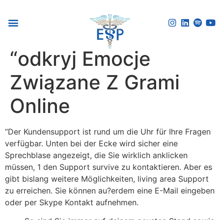
“odkryj Emocje
Związane Z Grami
Online
“Der Kundensupport ist rund um die Uhr für Ihre Fragen
verfügbar. Unten bei der Ecke wird sicher eine
Sprechblase angezeigt, die Sie wirklich anklicken
müssen, 1 den Support survive zu kontaktieren. Aber es
gibt bislang weitere Möglichkeiten, living area Support
zu erreichen. Sie können au?erdem eine E-Mail eingeben
oder per Skype Kontakt aufnehmen.